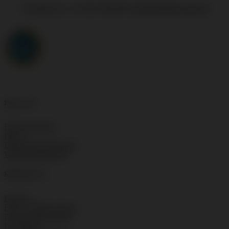
Anfragen an: +43 650 2588959 |
office(at)floorwork.eu
Floorwork
Floorwork Blog
Presse
Datenschutzbelehrung
Widerrufsbelehrung
Kundenservice
Kontakt
FAQ – häufige Fragen
Produkt Datenblätter
Downloads