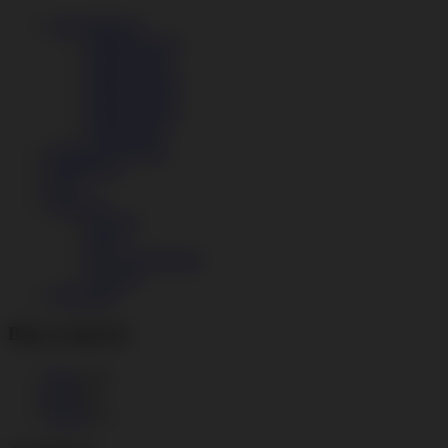
Anwendungen
Modul Factory
Modul Retail
Modul Garage
Modul Design
Modul Fitness
Modul Print
Angebot anfordern
Referenzen
FAQ
Über uns
Kontakt
Blog
Das Unternehmen
Umwelt
Abverkauf
Blog categories
Blog
(19)
Jobs
(3)
Presse
(3)