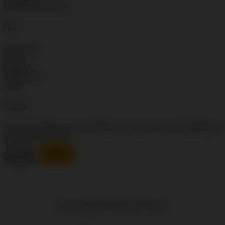
Broschüre anfordern
Shop
Warenkorb
Kassa
Kontakt
Mein Konto
AGBs
Versand
Für die Zustellung unserer Produkte vertrauen wir auf die jahrelange
Erfahrung von DHL.
Alle Preise inkl. der gesetzl. MwSt.