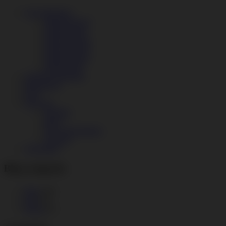
Anwendungen
Modul Factory
Modul Retail
Modul Garage
Modul Design
Modul Fitness
Modul Print
Angebot anfordern
Referenzen
FAQ
Über uns
Kontakt
Blog
Das Unternehmen
Umwelt
Abverkauf
Blog categories
Blog
(19)
Jobs
(3)
Presse
(3)