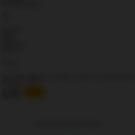
Broschüre anfordern
Shop
Warenkorb
Kassa
Kontakt
Mein Konto
AGBs
Versand
Für die Zustellung unserer Produkte vertrauen wir auf die jahrelange
Erfahrung von DHL.
Alle Preise inkl. der gesetzl. MwSt.