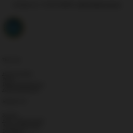
Anfragen an: +43 650 2588959 |
office(at)floorwork.eu
Floorwork
Floorwork Blog
Presse
Datenschutzbelehrung
Widerrufsbelehrung
Kundenservice
Kontakt
FAQ – häufige Fragen
Produkt Datenblätter
Downloads