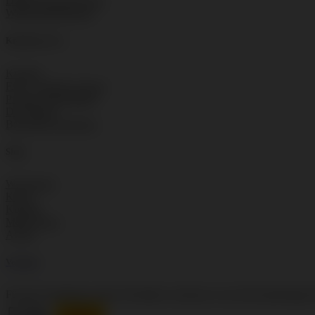
Datenschutzbelehrung
Widerrufsbelehrung
Kundenservice
Kontakt
FAQ – häufige Fragen
Produkt Datenblätter
Downloads
Broschüre anfordern
Shop
Warenkorb
Kassa
Kontakt
Mein Konto
AGBs
Versand
Für die Zustellung unserer Produkte vertrauen wir auf die jahrelang