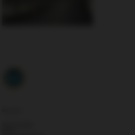
Floorwork
Floorwork Blog
Presse