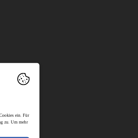
Cookies ein. Für
ung zu. Um mehr