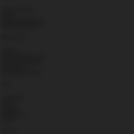
Floorwork Blog
Presse
Datenschutzbelehrung
Widerrufsbelehrung
Kundenservice
Kontakt
FAQ – häufige Fragen
Produkt Datenblätter
Downloads
Broschüre anfordern
Shop
Warenkorb
Kassa
Kontakt
Mein Konto
AGBs
Versand