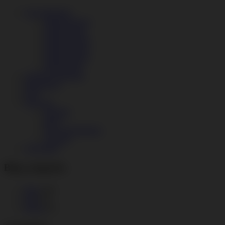
Anwendungen
Modul Factory
Modul Retail
Modul Garage
Modul Design
Modul Fitness
Modul Print
Angebot anfordern
Referenzen
FAQ
Über uns
Kontakt
Blog
Das Unternehmen
Umwelt
Abverkauf
Blog categories
Blog
(19)
Jobs
(3)
Presse
(3)