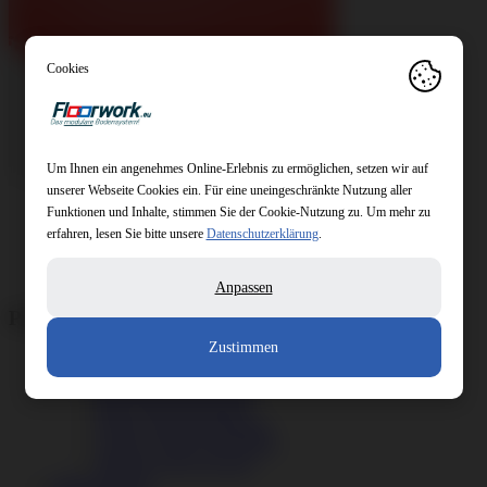
Um Ihnen ein angenehmes Online-Erlebnis zu ermöglichen, setzen wir auf
unserer Webseite Cookies ein. Für eine uneingeschränkte Nutzung aller
Funktionen und Inhalte, stimmen Sie der Cookie-Nutzung zu. Um mehr zu
0
erfahren, lesen Sie bitte unsere
Datenschutzerklärung
.
Anpassen
Produktkategorien
Zustimmen
Bodenbelag
Bedruckter Werbeträger
Büro und Schauräume
Fitness und Freizeiträume
Garage, Keller und Hobby
Industrie und Gewerbe
Modul Design