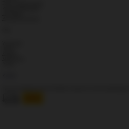
FAQ – häufige Fragen
Produkt Datenblätter
Downloads
Broschüre anfordern
Shop
Warenkorb
Kassa
Kontakt
Mein Konto
AGBs
Versand
Für die Zustellung unserer Produkte vertrauen wir auf die jahrelang