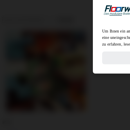
Um Ihnen ein an
eine uneingesch
zu erfahren, les
PCH