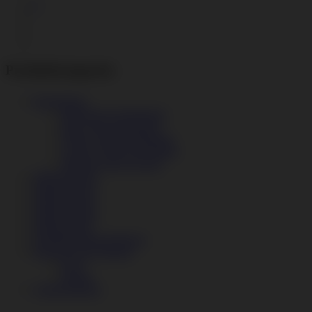
0
Produktkategorien
Bodenbelag
Bedruckter Werbeträger
Büro und Schauräume
Fitness und Freizeiträume
Garage, Keller und Hobby
Industrie und Gewerbe
Modul Design
Modul Factory
Modul Fitness
Modul Garage
Modul Retail
Oberflächenbeschichtung
Reinigen und Zubehör
Ecke
Rampe
Unkategorisiert