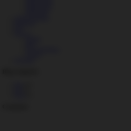
Modul Design
Modul Fitness
Modul Print
Angebot anfordern
Referenzen
FAQ
Über uns
Kontakt
Blog
Das Unternehmen
Umwelt
Abverkauf
Blog categories
Blog
(19)
Jobs
(3)
Presse
(3)
Comments