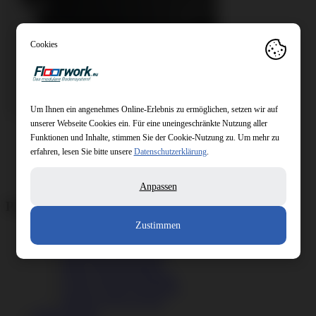
Um Ihnen ein angenehmes Online-Erlebnis zu ermöglichen, setzen wir auf
unserer Webseite Cookies ein. Für eine uneingeschränkte Nutzung aller
Funktionen und Inhalte, stimmen Sie der Cookie-Nutzung zu. Um mehr zu
0
erfahren, lesen Sie bitte unsere
Datenschutzerklärung
.
Anpassen
Produktkategorien
Zustimmen
Bodenbelag
Bedruckter Werbeträger
Büro und Schauräume
Fitness und Freizeiträume
Garage, Keller und Hobby
Industrie und Gewerbe
Modul Design