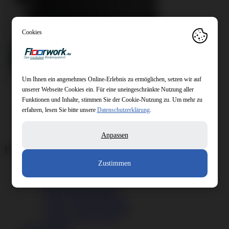
Um Ihnen ein angenehmes Online-Erlebnis zu ermöglichen, setzen wir auf
unserer Webseite Cookies ein. Für eine uneingeschränkte Nutzung aller
Funktionen und Inhalte, stimmen Sie der Cookie-Nutzung zu. Um mehr zu
0
erfahren, lesen Sie bitte unsere
Datenschutzerklärung
.
Anpassen
Produktkategorien
Zustimmen
Bodenbelag
Bedruckter Werbeträger
Büro und Schauräume
Fitness und Freizeiträume
Garage, Keller und Hobby
Industrie und Gewerbe
Modul Design