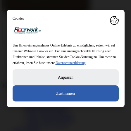
Um Ihnen ein angenehmes Online-Erlebnis zu ermöglichen, setzen wir auf
unserer Webseite Cookies ein. Für eine uneingeschränkte Nutzung aller
Funktionen und Inhalte, stimmen Sie der Cookie-Nutzung zu. Um mehr zu
0
erfahren, lesen Sie bitte unsere
Datenschutzerklärung
.
Anpassen
Produktkategorien
Zustimmen
Bodenbelag
Bedruckter Werbeträger
Büro und Schauräume
Fitness und Freizeiträume
Garage, Keller und Hobby
Industrie und Gewerbe
Modul Design