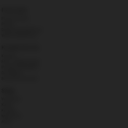
Floorwork
Floorwork Blog
Presse
Datenschutzbelehrung
Widerrufsbelehrung
Kundenservice
Kontakt
FAQ – häufige Fragen
Produkt Datenblätter
Downloads
Broschüre anfordern
Shop
Warenkorb
Kassa
Kontakt
Mein Konto
AGBs