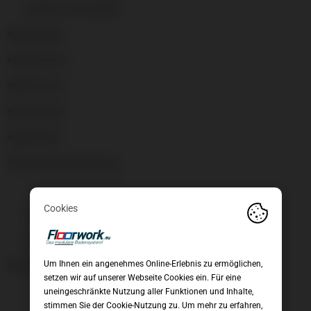
Industrie und Gewerbe
Modul Design
Modul Factory
Modul Fitness
Modul Garage
Modul Retail
Oberflächenbeschichtung
REINIGEN UND ZUBEHÖR
Ecke
Rampe
Um Ihnen ein angenehmes Online-Erlebnis zu ermöglichen,
Unkategorisiert
setzen wir auf unserer Webseite Cookies ein. Für eine
uneingeschränkte Nutzung aller Funktionen und Inhalte,
stimmen Sie der Cookie-Nutzung zu. Um mehr zu erfahren,