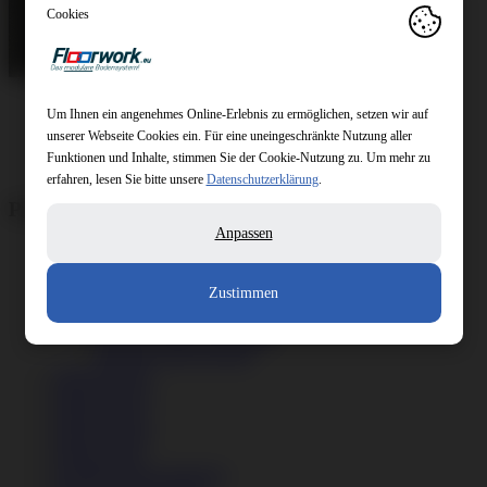
0
Um Ihnen ein angenehmes Online-Erlebnis zu ermöglichen, setzen wir auf
unserer Webseite Cookies ein. Für eine uneingeschränkte Nutzung aller
Funktionen und Inhalte, stimmen Sie der Cookie-Nutzung zu. Um mehr zu
erfahren, lesen Sie bitte unsere
Datenschutzerklärung
.
Produktkategorien
Anpassen
Bodenbelag
Bedruckter Werbeträger
Zustimmen
Büro und Schauräume
Fitness und Freizeiträume
Garage, Keller und Hobby
Industrie und Gewerbe
Modul Design
Modul Factory
Modul Fitness
Modul Garage
Modul Retail
Oberflächenbeschichtung