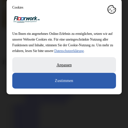
Um Ihnen ein angenehmes Online-Erlebnis zu ermöglichen, setzen wir auf
0
unserer Webseite Cookies ein. Für eine uneingeschränkte Nutzung aller
Funktionen und Inhalte, stimmen Sie der Cookie-Nutzung zu. Um mehr zu
erfahren, lesen Sie bitte unsere
Datenschutzerklärung
.
Produktkategorien
Anpassen
Bodenbelag
Bedruckter Werbeträger
Zustimmen
Büro und Schauräume
Fitness und Freizeiträume
Garage, Keller und Hobby
Industrie und Gewerbe
Modul Design
Modul Factory
Modul Fitness
Modul Garage
Modul Retail